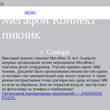
МЕНЮ
Мегафон Коннект
пикник
г. Самара
Массовый коннект пикник! МегаФон 25 лет! Андерсен
впервые организовали летнее мероприятие МегаФон с
участием детей сотрудников. Участие приняло около 1000
человек. Для ребят было организованно множество зон одним
из которых стал занимательный курс юного туриста! А также
разные интерактивные точки для взрослых среди которых МК
по игре на барабанах, йога на открытом воздухе, мастер класс
по фотосъёмке на телефон и плейтроника!
О
р
ганизация корпоративных мероприятий — ANDERSEN
EVENT.