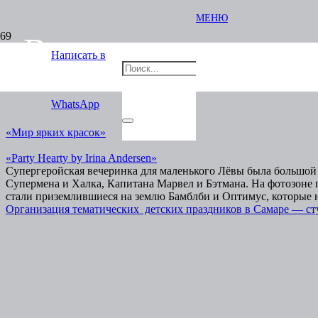
МЕНЮ
«Вечеринка суперге
Написать в
WhatsApp
«Мир ярких красок»
«Party Hearty by Irina Andersen»
Супергеройская вечеринка для маленького Лёвы была большой 
Супермена и Халка, Капитана Марвел и Бэтмана. На фотозоне
стали приземлившиеся на землю Бамблби и Оптимус, которые н
Организация тематических детских праздников в Самаре — ст