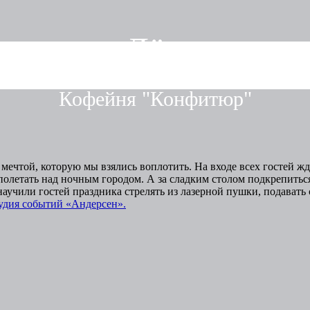
роев для Лёвы»
Кофейня "Конфитюр"
мечтой, которую мы взялись воплотить. На входе всех гостей 
 полетать над ночным городом. А за сладким столом подкрепит
аучили гостей праздника стрелять из лазерной пушки, подавать
удия событий «Андерсен».