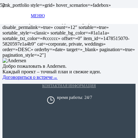
[mk_portfolio style=»grid» hover_scenarios=»fadebox»
grid_spacing=»4″ image_size=»full» height=»250″
image_quality=»2″ ajax=»true» column=»3″
МЕНЮ
disable_excerpt=»true» meta_type=»category»
disable_permalink=»true» count=»12″ sortable=»true»
sortable_style=»classic» sortable_bg_color=»#1a1a1a»
sortable_txt_color=»#cccccc» offset=»0″ item_id=»1478515070-
5820597e1a4b9″ cat=»corporate, private, weddings»
order=»DESC» orderby=»date» target=»_blank» pagination=»true»
pagination_style=»2″]
Добро пожаловать в Andersen.
Каждый проект – точный план и свежие идеи.
Договориться о встрече
→
КОНТАКТНАЯ ИНФОРМАЦИЯ
время работы: 24/7