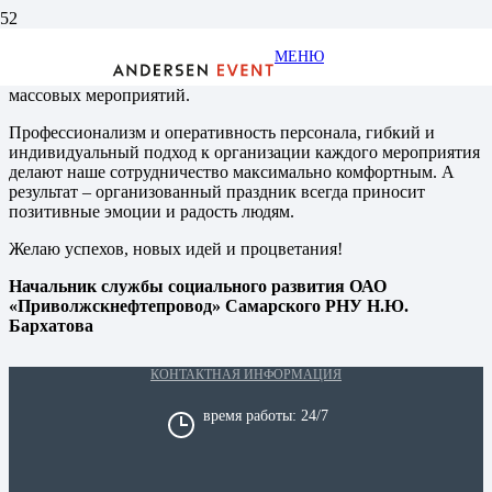
Выражаю искреннюю признательность и благодарность
коллективу Студии Событий «Андерсен» за долгосрочное
МЕНЮ
сотрудничество в организации праздничных и культурно-
массовых мероприятий.
Профессионализм и оперативность персонала, гибкий и
индивидуальный подход к организации каждого мероприятия
делают наше сотрудничество максимально комфортным. А
результат – организованный праздник всегда приносит
позитивные эмоции и радость людям.
Желаю успехов, новых идей и процветания!
Начальник службы социального развития ОАО
«Приволжскнефтепровод» Самарского РНУ Н.Ю.
Бархатова
КОНТАКТНАЯ ИНФОРМАЦИЯ
время работы: 24/7