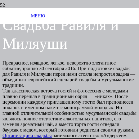
МЕНЮ
Свадьба Равиля и
Миляуши
Прекрасное, изящное, легкое, невероятно элегантное
событие,прошло 30 сентября 2016. При подготовке свадьбы
для Равиля и Миляуши перед нами стояла непростая задача —
объединить европейский сценарий свадьбы и мусульманские
традиции.
Так классическая встреча гостей и фотосессия с молодыми
плавно перешла в традиционный обряд — «никах». После
церемонии каждому приглашенному гостю был преподнесен
подарок в именном пакете с монограммой молодых. Но
главной отличительной особенностью мусульманской свадьбы
являлось полное отсутствие алкогольных напитков, его
заменял ароматный чай, а вместо торта гости отведали
баурсак с медом, который готовили родители своими руками.
Организацией свадьбы
занималось агентство «Андерсен».