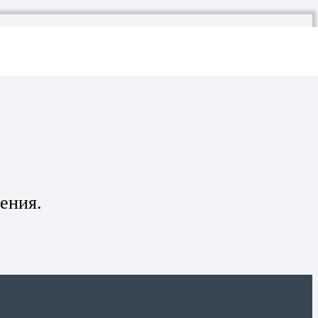
100 человек
Московский гольф-клуб
7 августа 2021
ения.