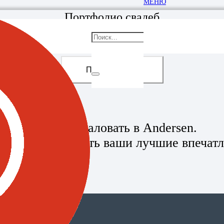
МЕНЮ
Портфолио свадеб
Показать Еще
Добро пожаловать в Andersen.
жем организовать ваши лучшие впечатл