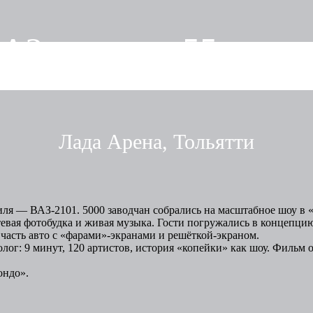
За в честь 55 летия
Лада Арена, Тольятти
ля — ВАЗ-2101. 5000 заводчан собрались на масштабное шоу в 
тевая фотобудка и живая музыка. Гости погружались в концепци
 часть авто с «фарами»-экранами и решёткой-экраном.
г: 9 минут, 120 артистов, история «копейки» как шоу. Фильм о 
ондо».