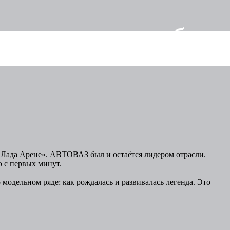
 первого автомобиля
«Лада Арене». АВТОВАЗ был и остаётся лидером отрасли.
ю с первых минут.
модельном ряде: как рождалась и развивалась легенда. Это