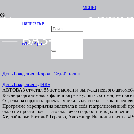
МЕНЮ
Концерт для АВТОВА
Написать в
— ВАЗ-2101
WhatsApp
День Рождения «Король Седой ночи»
День Рождения «ДНК»
АВТОВАЗ отметил 55 лет с момента выпуска первого автомоби
Команда организовала фойе-программу: пять фотозон, нейросе
Отдельная гордость проекта: уникальная сцена — как передняя
Программа мероприятия включала в себя театрализованный проло
было не просто шоу — это был вечер гордости и вдохновения.
Хедлайнеры: Василий Герелло, Александр Иванов и группа «Р