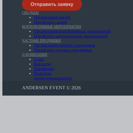
СВАДЬБЫ
Организация свадеб
Портфолио свадеб
КОРПОРАТИВНЫЕ МЕРОПРИЯТИЯ
Организация корпоративных мероприятий
Портфолио корпоративных мероприятий
ЧАСТНЫЕ ПРАЗДНИКИ
Организация частных праздников
Портфолио частных праздников
О КОМПАНИИ
О нас
Контакты
Портфолио
Политика
конфиденциальности
ANDERSEN EVENT
© 2026