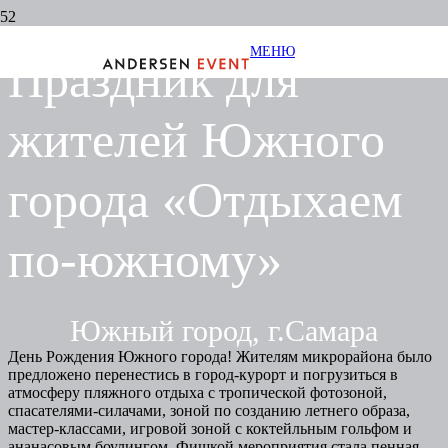
МЕНЮ
Праздник для
жителей Южного
города «Отдыхаем
по-южному»
Южный город, г.Самара
День Рождения Южного города! Жителям микрорайона было
предложено перенестись в город-курорт и погрузиться в
атмосферу пляжного отдыха с тропической фотозоной,
спасателями-силачами, зоной по созданию летнего образа,
мастер-классами, игровой зоной с коктейльным гольфом и
ананасовым боулингом. Фишкой мероприятия стала пенная