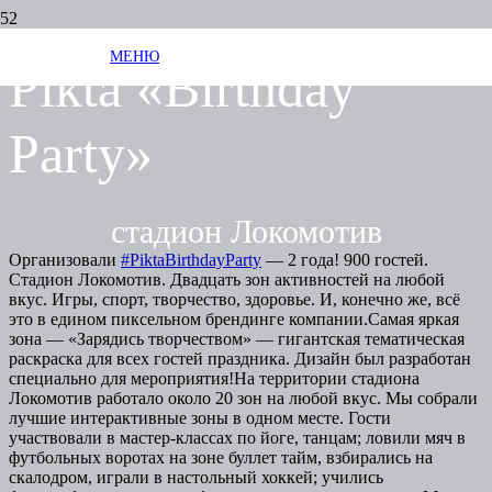
МЕНЮ
Pikta «Birthday
Party»
стадион Локомотив
Организовали
#PiktaBirthdayParty
— 2 года! 900 гостей.
Стадион Локомотив. Двадцать зон активностей на любой
вкус. Игры, спорт, творчество, здоровье. И, конечно же, всё
это в едином пиксельном брендинге компании.Самая яркая
зона — «Зарядись творчеством» — гигантская тематическая
раскраска для всех гостей праздника. Дизайн был разработан
специально для мероприятия!На территории стадиона
Локомотив работало около 20 зон на любой вкус. Мы собрали
лучшие интерактивные зоны в одном месте. Гости
участвовали в мастер-классах по йоге, танцам; ловили мяч в
футбольных воротах на зоне буллет тайм, взбирались на
скалодром, играли в настольный хоккей; учились