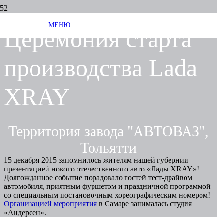
МЕНЮ
Церемония старта
производства Lada
XRAY
Территория завода "АВТОВАЗ",
Тольятти
15 декабря 2015 запомнилось жителям нашей губернии
презентацией нового отечественного авто «Лады XRAY»!
Долгожданное событие порадовало гостей тест-драйвом
автомобиля, приятным фуршетом и праздничной программой
со специальным постановочным хореографическим номером!
Организацией мероприятия
в Самаре занималась студия
«Андерсен».