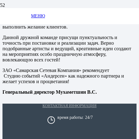
Благодарим руководство и коллектив Студии событий
«Андерсен» за многолетнее сотрудничество,
МЕНЮ
профессионализм и стремление наилучшим образом
выполнить желание клиентов.
Данной дружной команде присущи пунктуальность и
точность при постановке и реализации задач. Верно
подобранные артисты и ведущий, креативные идеи создают
на мероприятиях особо праздничную атмосферу,
вовлекающую всех гостей!
ЗАО «Самарская Сетевая Компания» рекомендует
Студию событий «Андерсен» как надежного партнера и
желает успехов и процветания!
Генеральный директор Мухаметшин В.С.
КОНТАКТНАЯ ИНФОРМАЦИЯ
время работы: 24/7